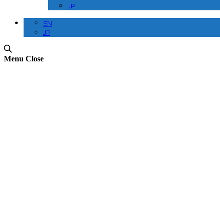
JP
EN
JP
Menu
Close