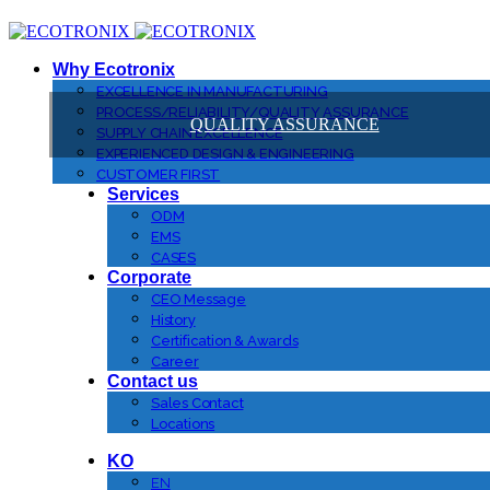
Why Ecotronix
EXCELLENCE IN MANUFACTURING
PROCESS/RELIABILITY/QUALITY ASSURANCE
QUALITY ASSURANCE
SUPPLY CHAIN EXCELLENCE
EXPERIENCED DESIGN & ENGINEERING
CUSTOMER FIRST
Services
ODM
EMS
CASES
Corporate
CEO Message
History
Certification & Awards
Career
Contact us
Sales Contact
Locations
KO
EN