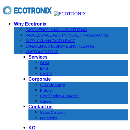
Why Ecotronix
EXCELLENCE IN MANUFACTURING
PROCESS/RELIABILITY/QUALITY ASSURANCE
SUPPLY CHAIN EXCELLENCE
EXPERIENCED DESIGN & ENGINEERING
CUSTOMER FIRST
Services
ODM
EMS
CASES
Corporate
CEO Message
History
Certification & Awards
Career
Contact us
Sales Contact
Locations
KO