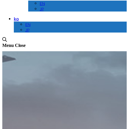
EN
JP
ko
EN
JP
Menu
Close